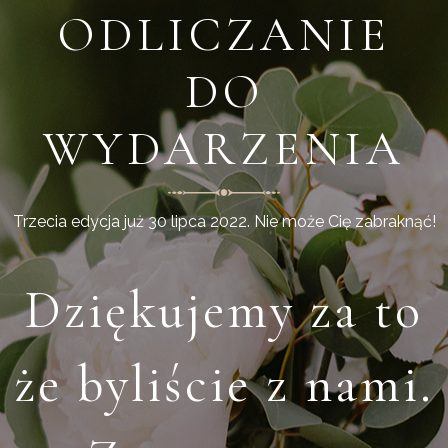
ODLICZANIE
DO
WYDARZENIA
Trzecia edycja już 30 lipca 2022. Nie może Cię zabraknąć!
Dziękujemy za to
że byliście z nami.