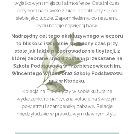
wyjątkowym miejscu i atmosferze. Ostatni czas
przyniósł nam wiele zmian, oddaliliśmy się od
siebie jako ludzie. Zapomnieliśmy, co naszemu
życiu nadaje najwięcej barw.
Nadrzędny cel tego ekskluzywnego wieczoru
to bliskość i wspólnie spędzony czas przy
stole jak także przeprowadzenie licytacji, z
której zebrane środki zostaną przekazane na
Szkołę Podstawową w Trzebieszowicach im.
Wincentego Witosa oraz Szkołę Podstawową
nr 2 w Kłodzku.
Kolacja na Biało łączy w sobie kulturalne
wydarzenie, romantyczną kolację na świeżym
powietrzu i szampańską zabawę. Relacje
międzyludzkie w prawdziwym dawnym stylu.